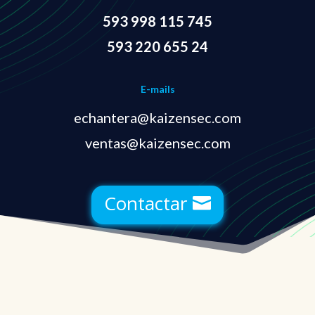
593 998 115 745
593 220 655 24
E-mails
echantera@kaizensec.com
ventas@kaizensec.com
Contactar